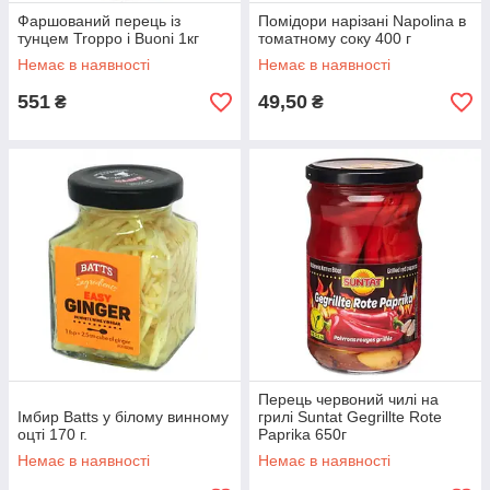
Фаршований перець із
Помідори нарізані Napolina в
тунцем Troppo i Buoni 1кг
томатному соку 400 г
Немає в наявності
Немає в наявності
551
49,50
₴
₴
Перець червоний чилі на
Імбир Batts у білому винному
грилі Suntat Gegrillte Rote
оцті 170 г.
Paprika 650г
Немає в наявності
Немає в наявності