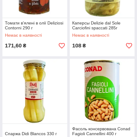
Томати в'ялені в олії Deliziosi
Каперсы Delizie dal Sole
Contorni 290 г
Carciofini spaccati 285г
Немає в наявності
Немає в наявності
171,60
108
₴
₴
Фасоль консервована Conad
Спаржа Didi Blancos 330 г
Fagioli Cannellini 400 г