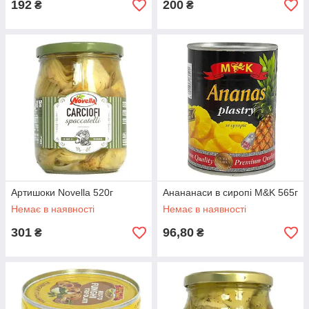
192
200
₴
₴
Артишоки Novella 520г
Анананаси в сиропі M&K 565г
Немає в наявності
Немає в наявності
301
96,80
₴
₴