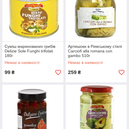
Суміш маринованих грибів
Артишоки в Римському стилі
Delizie Sole Funghi trifolati
Carciofi alla romana con
180г
gambo 510г
Немає в наявності
Немає в наявності
99
259
₴
₴