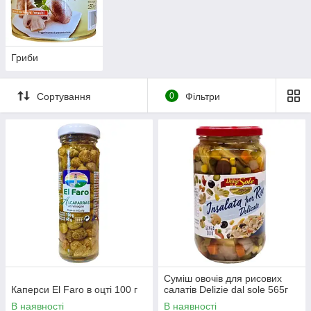
Гриби
Сортування
0
Фільтри
Суміш овочів для рисових
Каперси El Faro в оцті 100 г
салатів Delizie dal sole 565г
В наявності
В наявності