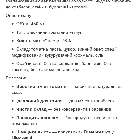
збалансований смак без зайвої солодкості. Чудово підходить
до ковбасок, стейків, бургерів і картоплі.
Опис товару:
Об'єм: 450 мл
Тип: класичний томатний кетчуп
Вміст томатної пасти: 76%
Склад: томатна паста, цукор, винний оцет, спеції,
модифікований кукурудзяний крохмаль, сіль
Особливості: без консервантів і барвників, без
глютену, без лактози, веганський
Переваги:
Високий вміст томатів
— насичений натуральний
смак
Ідеальний для гриля
— для м'яса та ковбасок
Чистий склад
— без консервантів і барвників
Підходить веганам
— без продуктів тваринного
походження
Німецька якість
— популярний Brätel-кетчуп у
Німеччині