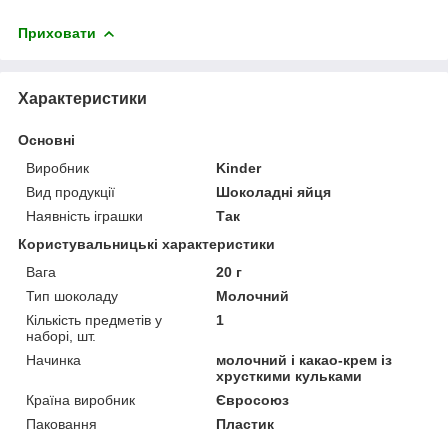
Приховати
Характеристики
Основні
Виробник
Kinder
Вид продукції
Шоколадні яйця
Наявність іграшки
Так
Користувальницькі характеристики
Вага
20 г
Тип шоколаду
Молочний
Кількість предметів у
1
наборі, шт.
Начинка
молочний і какао-крем із
хрусткими кульками
Країна виробник
Євросоюз
Паковання
Пластик