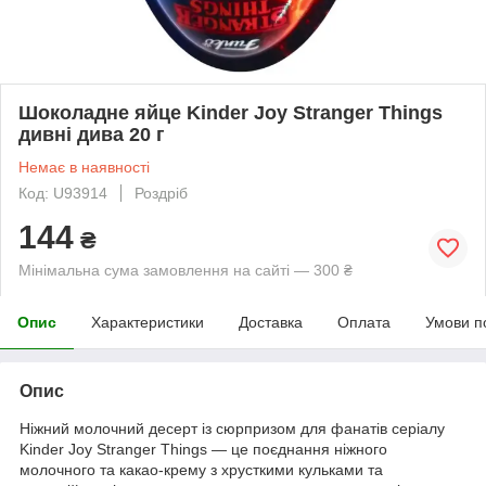
Шоколадне яйце Kinder Joy Stranger Things
дивні дива 20 г
Немає в наявності
Код: U93914
Роздріб
144
₴
Мінімальна сума замовлення на сайті — 300 ₴
Опис
Характеристики
Доставка
Оплата
Умови п
Опис
Ніжний молочний десерт із сюрпризом для фанатів серіалу
Kinder Joy Stranger Things — це поєднання ніжного
молочного та какао-крему з хрусткими кульками та