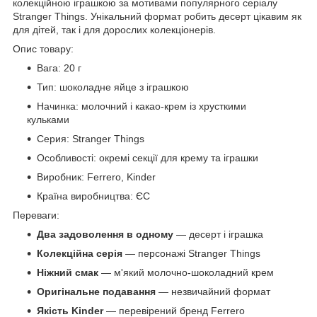
колекційною іграшкою за мотивами популярного серіалу
Stranger Things. Унікальний формат робить десерт цікавим як
для дітей, так і для дорослих колекціонерів.
Опис товару:
Вага: 20 г
Тип: шоколадне яйце з іграшкою
Начинка: молочний і какао-крем із хрусткими
кульками
Серия: Stranger Things
Особливості: окремі секції для крему та іграшки
Виробник: Ferrero, Kinder
Країна виробництва: ЄС
Переваги:
Два задоволення в одному
— десерт і іграшка
Колекційна серія
— персонажі Stranger Things
Ніжний смак
— м'який молочно-шоколадний крем
Оригінальне подавання
— незвичайний формат
Якість Kinder
— перевірений бренд Ferrero