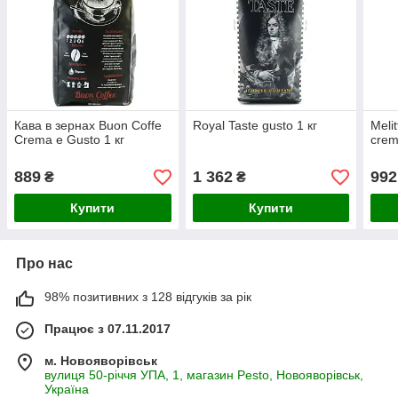
Кава в зернах Buon Coffe
Royal Taste gusto 1 кг
Meli
Crema e Gusto 1 кг
crem
889
1 362
992
₴
₴
Купити
Купити
Про нас
98% позитивних з 128 відгуків за рік
Працює з 07.11.2017
м. Новояворівськ
вулиця 50-річчя УПА, 1, магазин Pesto, Новояворівськ,
Україна