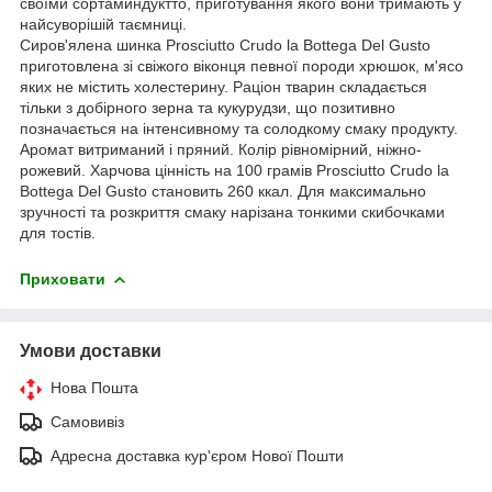
своїми сортаминдуктто, приготування якого вони тримають у
найсуворішій таємниці.
Сиров'ялена шинка Prosciutto Crudo la Bottega Del Gusto
приготовлена зі свіжого віконця певної породи хрюшок, м'ясо
яких не містить холестерину. Раціон тварин складається
тільки з добірного зерна та кукурудзи, що позитивно
позначається на інтенсивному та солодкому смаку продукту.
Аромат витриманий і пряний. Колір рівномірний, ніжно-
рожевий. Харчова цінність на 100 грамів Prosciutto Crudo la
Bottega Del Gusto становить 260 ккал. Для максимально
зручності та розкриття смаку нарізана тонкими скибочками
для тостів.
Приховати
Умови доставки
Нова Пошта
Самовивіз
Адресна доставка кур'єром Нової Пошти