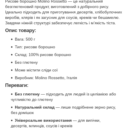
Рисове борошно Molino Rossetto — це натуральний
безглютеновий продукт, виготовлений з добірного рису.
Ідеально підходить для приготування десертів, хлібобулочних
виробів, клярів і як загусник для соусів, кремів чи бешамелю.
Завдяки ніжній структурі забезпечує легкість і м’якість тіста.
Опис товару:
Вага: 500 г
Тип: рисове борошно
Склад: 100% рисове борошно
Без глютену
Може містити сліди сої
Виробник: Molino Rossetto, Італія
Переваги:
Без глютену
— підходить для людей із целіакією або
чутливістю до глютену
Натуральний склад
— лише подрібнене зерно рису,
без домішок
Універсальне використання
— для випічки,
десертів, млинців, соусів і кремів