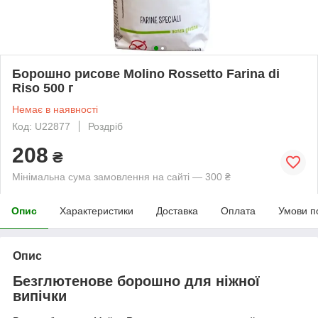
Борошно рисове Molino Rossetto Farina di
Riso 500 г
Немає в наявності
Код: U22877
Роздріб
208
₴
Мінімальна сума замовлення на сайті — 300 ₴
Опис
Характеристики
Доставка
Оплата
Умови п
Опис
Безглютенове борошно для ніжної
випічки