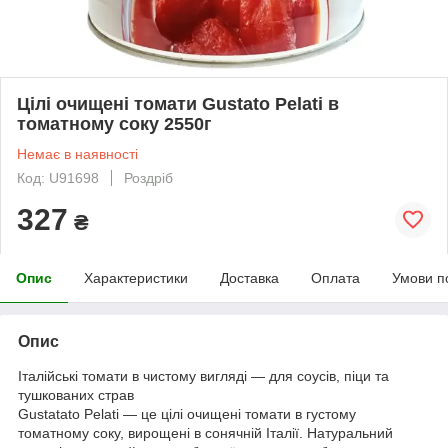
Цілі очищені томати Gustato Pelati в
томатному соку 2550г
Немає в наявності
Код: U91698
Роздріб
327
₴
Опис
Характеристики
Доставка
Оплата
Умови п
Опис
Італійські томати в чистому вигляді — для соусів, піци та
тушкованих страв
Gustatato Pelati — це цілі очищені томати в густому
томатному соку, вирощені в сонячній Італії. Натуральний