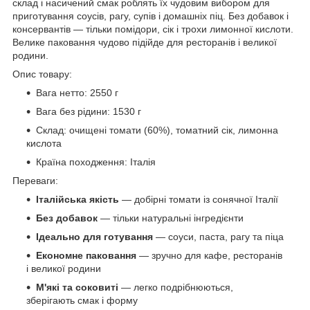
склад і насичений смак роблять їх чудовим вибором для
приготування соусів, рагу, супів і домашніх піц. Без добавок і
консервантів — тільки помідори, сік і трохи лимонної кислоти.
Велике паковання чудово підійде для ресторанів і великої
родини.
Опис товару:
Вага нетто: 2550 г
Вага без рідини: 1530 г
Склад: очищені томати (60%), томатний сік, лимонна
кислота
Країна походження: Італія
Переваги:
Італійська якість
— добірні томати із сонячної Італії
Без добавок
— тільки натуральні інгредієнти
Ідеально для готування
— соуси, паста, рагу та піца
Економне паковання
— зручно для кафе, ресторанів
і великої родини
М'які та соковиті
— легко подрібнюються,
зберігають смак і форму