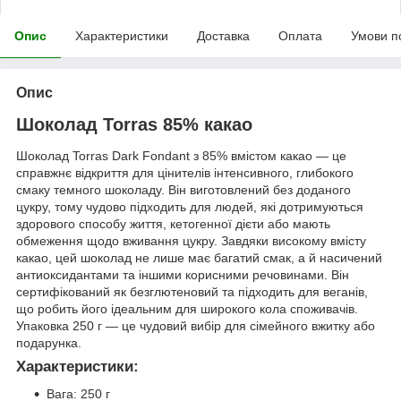
Опис
Характеристики
Доставка
Оплата
Умови п
Опис
Шоколад Torras 85% какао
Шоколад Torras Dark Fondant з 85% вмістом какао — це
справжнє відкриття для цінителів інтенсивного, глибокого
смаку темного шоколаду. Він виготовлений без доданого
цукру, тому чудово підходить для людей, які дотримуються
здорового способу життя, кетогенної дієти або мають
обмеження щодо вживання цукру. Завдяки високому вмісту
какао, цей шоколад не лише має багатий смак, а й насичений
антиоксидантами та іншими корисними речовинами. Він
сертифікований як безглютеновий та підходить для веганів,
що робить його ідеальним для широкого кола споживачів.
Упаковка 250 г — це чудовий вибір для сімейного вжитку або
подарунка.
Характеристики:
Вага: 250 г