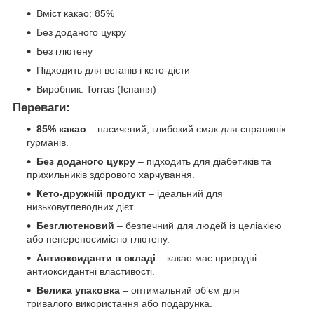
Вміст какао: 85%
Без доданого цукру
Без глютену
Підходить для веганів і кето-дієти
Виробник: Torras (Іспанія)
Переваги:
85% какао
– насичений, глибокий смак для справжніх
гурманів.
Без доданого цукру
– підходить для діабетиків та
прихильників здорового харчування.
Кето-дружній продукт
– ідеальний для
низьковуглеводних дієт.
Безглютеновий
– безпечний для людей із целіакією
або непереносимістю глютену.
Антиоксиданти в складі
– какао має природні
антиоксидантні властивості.
Велика упаковка
– оптимальний об’єм для
тривалого використання або подарунка.