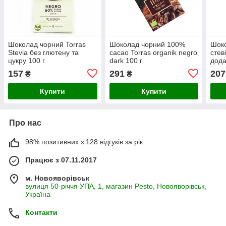
Шоколад чорний Torras
Шоколад чорний 100%
Шоко
Stevia без глютену та
cacao Torras organik negro
стев
цукру 100 г
dark 100 г
дода
157
291
207
₴
₴
Купити
Купити
Про нас
98% позитивних з 128 відгуків за рік
Працює з 07.11.2017
м. Новояворівськ
вулиця 50-річчя УПА, 1, магазин Pesto, Новояворівськ,
Україна
Контакти