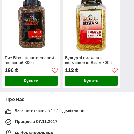
Рис Bisan нешліфований
Булгур зі смаженою
червоний 800 г
вермішеллю Bisan 700 г
196
112
₴
₴
Купити
Купити
Про нас
98% позитивних з 127 відгуків за рік
Працює з 07.11.2017
м. Новояворівськ