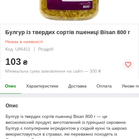
Булгур із твердих сортів пшениці Bisan 800 г
Немає в наявності
Код: U86411
Роздріб
103
₴
Мінімальна сума замовлення на сайті — 300 ₴
Опис
Характеристики
Доставка
Оплата
Умови п
Опис
Булгур із твердих сортів пшениці Bisan 800 г — це
високоякісний продукт, виготовлений із турецької сировини.
Булгур є популярним інгредієнтом у східній кухні та широко
використовується в стравах, які переважно походять із