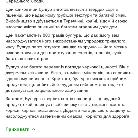
Середнього Сходу.
Цей конкретний булгур виготовляється з твердих сортів
пшениці, що надає йому грубішої текстури та багатий смак.
Виробництво відбувається в Туреччині, країні, відомій своєю
високою якістю пшениці та багатим аграрним досвідом.
Цей пакет містить 800 грамів булгура, що дає змогу вам
насолоджуватися його використанням упродовж тривалого
часу. Булгур легко готувати швидко та зручно — його можна
використовувати для приготування салатів, гарнірів, супів і
багатьох інших страв.
Булгур має багато переваг із погляду харчової цінності. Він є
джерелом клітковини, білка, вітамінів і мінералів, що сприяють
здоровому живленню. Крім того, булгур є низькокалорійним
продуктом, що робить його чудовим вибором для тих, хто
дотримується раціонального харчування.
Загалом, Булгур із твердих сортів пшениці — це чудовий
продукт, який поєднує в собі високу якість, смакові якості та
корисні харчові властивості. Додайте його до свого раціону та
насолоджуйтеся автентичним смаком і користю для здоров'я.
Приховати