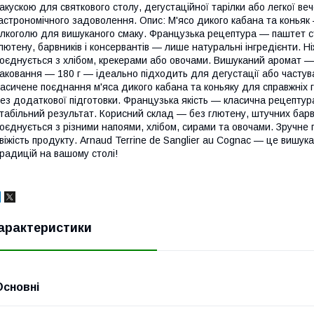
акускою для святкового столу, дегустаційної тарілки або легкої ве
астрономічного задоволення. Опис: М'ясо дикого кабана та конья
лкоголю для вишуканого смаку. Французька рецептура — паштет с
лютену, барвників і консервантів — лише натуральні інгредієнти. 
оєднується з хлібом, крекерами або овочами. Вишуканий аромат — г
аковання — 180 г — ідеально підходить для дегустації або часту
асичене поєднання м'яса дикого кабана та коньяку для справжніх 
ез додаткової підготовки. Французька якість — класична рецептура
табільний результат. Корисний склад — без глютену, штучних барвн
оєднується з різними напоями, хлібом, сирами та овочами. Зручне 
віжість продукту. Arnaud Terrine de Sanglier au Cognac — це вишу
радицій на вашому столі!
арактеристики
Основні