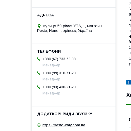
з
г
а
г
п
вулиця 50-річчя УПА, 1, магазин
п
Pesto, Новояворівськ, Україна
н
б
с
п
с
+380 (67) 733-68-38
т
Менеджер
+380 (99) 316-71-28
Менеджер
+380 (93) 438-21-28
Менеджер
Х
https://pesto-italy.com.ua