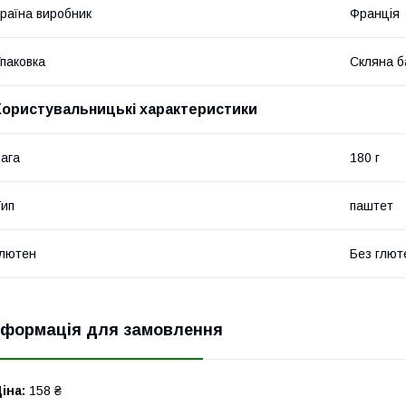
раїна виробник
Франція
паковка
Скляна б
Користувальницькі характеристики
ага
180 г
ип
паштет
лютен
Без глют
нформація для замовлення
іна:
158 ₴