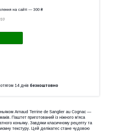
лення на сайті — 300 ₴
810
ротягом 14 днів
безкоштовно
оньяком Arnaud Terrine de Sanglier au Cognac —
аків. Паштет приготований із ніжного м'яса
тного коньяку. Завдяки класичному рецепту та
риємну текстуру. Цей делікатес стане чудовою