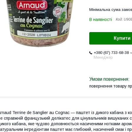
Мінімальна сума замов
В наявності
Код:
U90
Купити
+380 (67) 733-68-38
Менеджер
повернення товару п
rnaud Terrine de Sanglier au Cognac — паштет із дикого кабана з к
е справжній французький делікатес для цінувальників вишуканих см
икого кабана, яке чудово доповнюється насиченими нотками арома
атуральним інгредієнтам паштет має глибокий, насичений смак і п