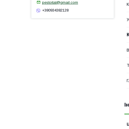
pestoital@gmail.com
К
+380934382128
У
В
Т
Г
І
Ц