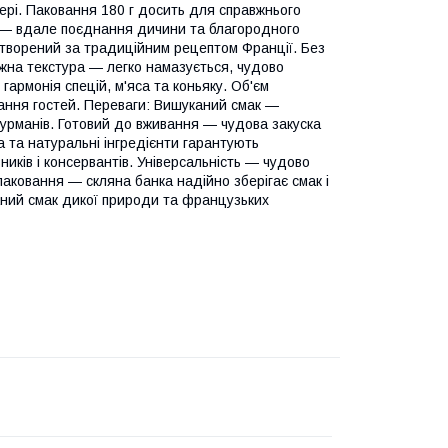
чері. Паковання 180 г досить для справжнього
к — вдале поєднання дичини та благородного
творений за традиційним рецептом Франції. Без
Ніжна текстура — легко намазується, чудово
армонія спецій, м'яса та коньяку. Об'єм
вання гостей. Переваги: Вишуканий смак —
гурманів. Готовий до вживання — чудова закуска
 та натуральні інгредієнти гарантують
иків і консервантів. Універсальність — чудово
паковання — скляна банка надійно зберігає смак і
каний смак дикої природи та французьких