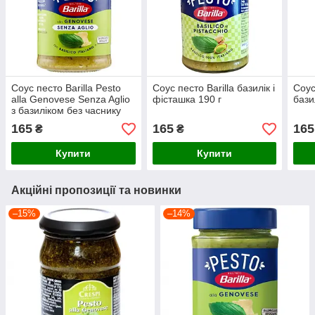
Соус песто Barilla Pesto
Соус песто Barilla базилік і
Соус
alla Genovese Senza Aglio
фісташка 190 г
бази
з базиліком без часнику
190 г
165
165
165
₴
₴
Купити
Купити
Акційні пропозиції та новинки
–15%
–14%