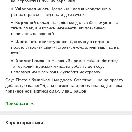
консервантів і штучних барвників.
Універсальність
: Ідеальний для використання в
різних стравах — від пасти до закусок.
Корисний склад
: Базилік і мигдаль забезпечують не
тільки смак, а й корисні елементи, які позитивно
впливають на здоров'я.
Швидкість приготування
: Дає змогу швидко та
просто створити смачні страви, економлячи ваш час на
кухні.
Аромат і смак
: Інтенсивний аромат свіжого базиліку
та горіховий присмак мигдалю роблять цей соус
неповторним у всіх ваших улюблених стравах.
Соус Песто з базиліком і мигдалем Contorno — це не просто
добавка до вашої їжі, а справжня гастрономічна радість, яка
привнесе нові відтінки смаку у ваш раціон!
Приховати
Характеристики