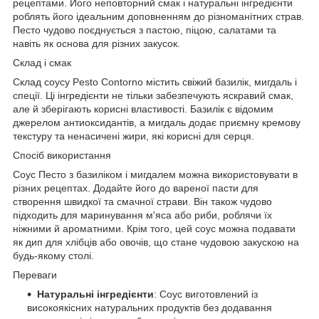
рецептами. Його неповторний смак і натуральні інгредієнти
роблять його ідеальним доповненням до різноманітних страв.
Песто чудово поєднується з пастою, піцою, салатами та
навіть як основа для різних закусок.
Склад і смак
Склад соусу Pesto Contorno містить свіжий базилік, мигдаль і
спеції. Ці інгредієнти не тільки забезпечують яскравий смак,
але й зберігають корисні властивості. Базилік є відомим
джерелом антиоксидантів, а мигдаль додає приємну кремову
текстуру та ненасичені жири, які корисні для серця.
Спосіб використання
Соус Песто з базиліком і мигдалем можна використовувати в
різних рецептах. Додайте його до вареної пасти для
створення швидкої та смачної страви. Він також чудово
підходить для маринування м'яса або риби, роблячи їх
ніжними й ароматними. Крім того, цей соус можна подавати
як дип для хлібців або овочів, що стане чудовою закускою на
будь-якому столі.
Переваги
Натуральні інгредієнти
: Соус виготовлений із
високоякісних натуральних продуктів без додавання