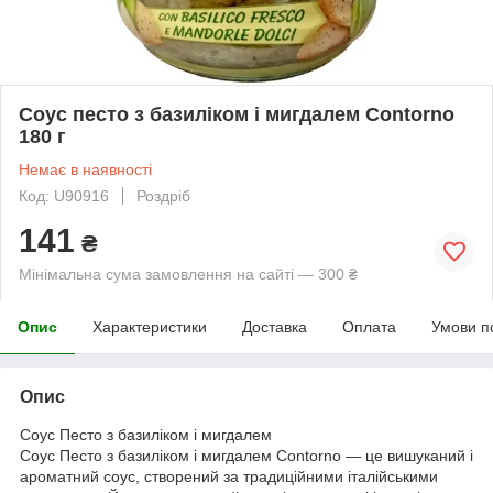
Соус песто з базиліком і мигдалем Contorno
180 г
Немає в наявності
Код: U90916
Роздріб
141
₴
Мінімальна сума замовлення на сайті — 300 ₴
Опис
Характеристики
Доставка
Оплата
Умови п
Опис
Соус Песто з базиліком і мигдалем
Соус Песто з базиліком і мигдалем Contorno — це вишуканий і
ароматний соус, створений за традиційними італійськими