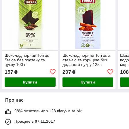
Шоколад чорний Torras
Шоколад чорний Torras зі
Шоко
Stevia без глютену та
стевією та корицею без
водо
цукру 100 г
доданого цукру 125 г
морс
157
207
108
₴
₴
Купити
Купити
Про нас
98% позитивних з 128 відгуків за рік
Працює з 07.11.2017