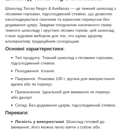
Шоколад Torras Negro & Avellanas — це темний шоколад з
лісовими горіхами, підсолоджений стевією, що дозволяє
насолоджуватися смачним та корисним перекусом без
додавання цукру. Завдяки поєднанню насиченого смаку
темного шоколаду і хрустких лісових горіхів, цей шоколад
стане чудовим вибором для тих, хто шукає здорову
альтернативу традиційним солодощам.
Основні характеристики:
Тип продукту: Темний шоколад з лісовими горіхами,
підсолоджений стевією.
Походження: Іспанія.
Пакування: Упаковка 100 г, зручна для використання
вдома або як перекус.
Призначення: Ідеальний для вживання як перекус
або десерт.
Склад: Без додавання цукрів, підсолоджений стевією.
Переваги:
Легкість у використанні
: Шоколад готовий до
вживання, його можна легко взяти з собою або