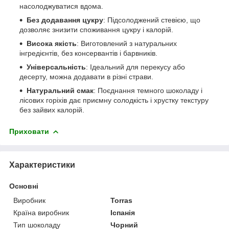
насолоджуватися вдома.
Без додавання цукру
: Підсолоджений стевією, що
дозволяє знизити споживання цукру і калорій.
Висока якість
: Виготовлений з натуральних
інгредієнтів, без консервантів і барвників.
Універсальність
: Ідеальний для перекусу або
десерту, можна додавати в різні страви.
Натуральний смак
: Поєднання темного шоколаду і
лісових горіхів дає приємну солодкість і хрустку текстуру
без зайвих калорій.
Приховати
Характеристики
Основні
Виробник
Torras
Країна виробник
Іспанія
Тип шоколаду
Чорний