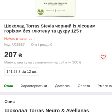
Шоколад Torras Stevia чорний із лісовим
горіхом без глютену та цукру 125 г
Немає в наявності
Код: U25887
Опт і роздріб
207
₴
Мінімальна сума замовлення на сайті — 300 ₴
141,25 ₴
від 12 шт.
Опис
Характеристики
Доставка
Оплата
Умови п
Опис
Шоколад Torras Negro & Avellanas