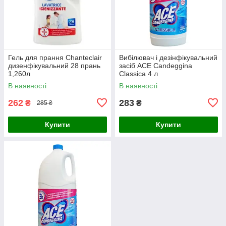
Гель для прання Chanteclair
Вибілювач і дезінфікувальний
дизенфікувальний 28 прань
засіб ACE Candeggina
1,260л
Classica 4 л
В наявності
В наявності
262
283
₴
₴
285 ₴
Купити
Купити