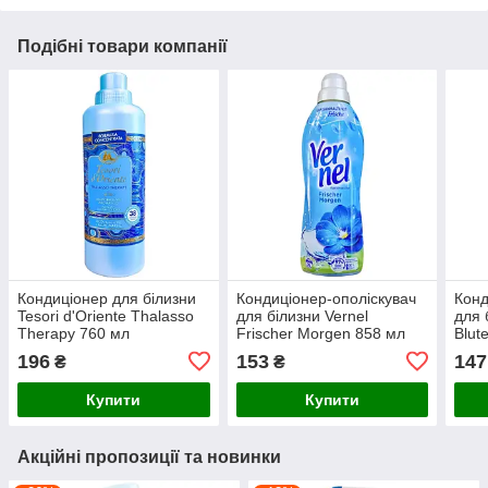
Подібні товари компанії
Кондиціонер для білизни
Кондиціонер-ополіскувач
Конд
Tesori d'Oriente Thalasso
для білизни Vernel
для 
Therapy 760 мл
Frischer Morgen 858 мл
Blut
196
153
147
₴
₴
Купити
Купити
Акційні пропозиції та новинки