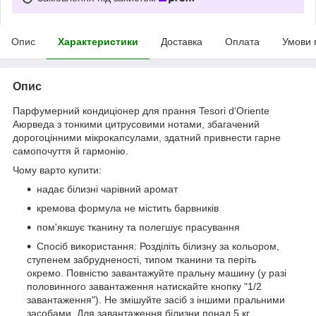
Опис
Характеристики
Доставка
Оплата
Умови 
Опис
Парфумерний кондиціонер для прання Tesori d'Oriente
Аюрведа з тонкими цитрусовими нотами, збагачений
дорогоцінними мікрокапсулами, здатний привнести гарне
самопочуття й гармонію.
Чому варто купити:
надає білизні чарівний аромат
кремова формула не містить барвників
пом'якшує тканину та полегшує прасування
Спосіб використання: Розділіть білизну за кольором,
ступенем забрудненості, типом тканини та періть
окремо. Повністю завантажуйте пральну машину (у разі
половинного завантаження натискайте кнопку "1/2
завантаження"). Не змішуйте засіб з іншими пральними
засобами. Для завантаження білизни понад 5 кг