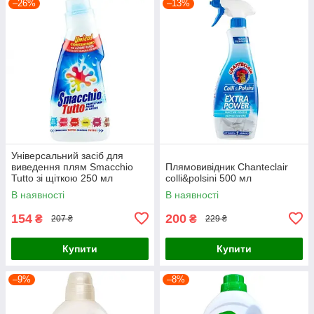
–26%
–13%
Універсальний засіб для
виведення плям Smacchio
Плямовивідник Chanteclair
Tutto зі щіткою 250 мл
colli&polsini 500 мл
В наявності
В наявності
154
200
₴
₴
207 ₴
229 ₴
Купити
Купити
–9%
–8%