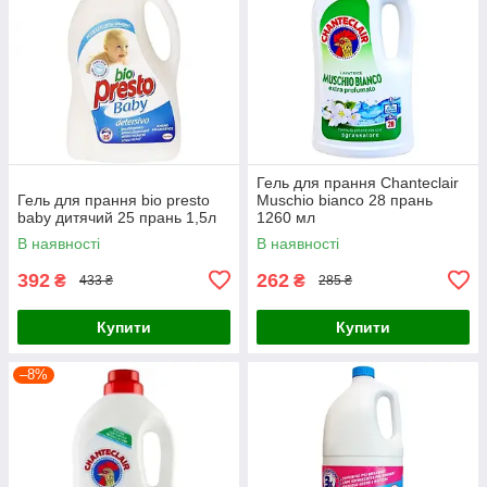
Гель для прання Chanteclair
Гель для прання bio presto
Muschio bianco 28 прань
baby дитячий 25 прань 1,5л
1260 мл
В наявності
В наявності
392
262
₴
₴
433 ₴
285 ₴
Купити
Купити
–8%