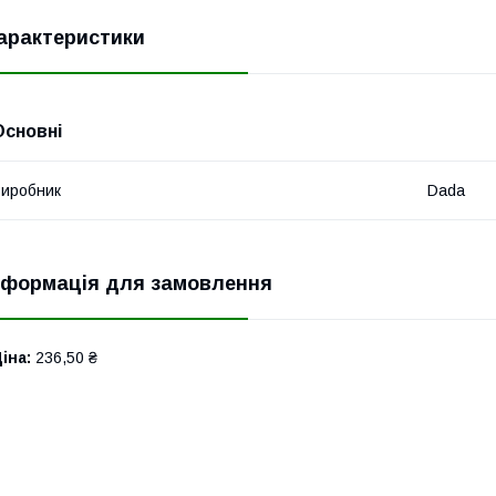
арактеристики
Основні
иробник
Dada
нформація для замовлення
іна:
236,50 ₴