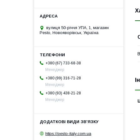
Х
вулиця 50-річчя УПА, 1, магазин
Pesto, Новояворівськ, Україна
В
+380 (67) 733-68-38
Менеджер
+380 (99) 316-71-28
І
Менеджер
+380 (93) 438-21-28
Менеджер
Ц
https://pesto-italy.com.ua