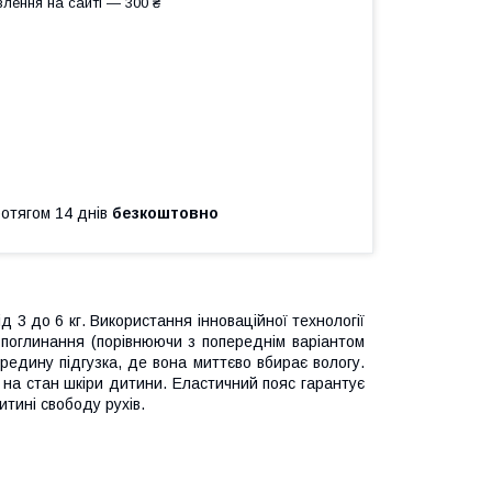
лення на сайті — 300 ₴
ротягом 14 днів
безкоштовно
д 3 до 6 кг. Використання інноваційної технології
 поглинання (порівнюючи з попереднім варіантом
ередину підгузка, де вона миттєво вбирає вологу.
 на стан шкіри дитини. Еластичний пояс гарантує
тині свободу рухів.