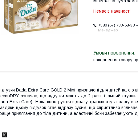
Мінімальна сума замов
Немає в наявності
+380 (67) 733-68-38
Менеджер
повернення товару п
ідгузки Dada Extra Care GOLD 2 Mini призначені для дітей вагою ві
econDRY означає, що підгузки мають до 2 разів більший ступінь
ada Extra Care). Нова конструкція відразу транспортує вологу вс
авдяки цьому підгузок стає відразу сухим, що сприятливо впливає
раще прилягання до тіла дитини, а еластичні боки забезпечують ди