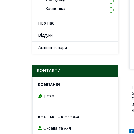
Косметика
Про нас
Відгуки
Акційні товари
КОНТАКТИ
П
S
pesto
D
З
к
Оксана та Аня