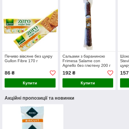
Печиво вівсяне без цукру
Сальами з бараниною
Шоко
Gullon Fibre 170 г
Frimesa Salame con
Stev
Agnello без глютену 200 г
цукр
86
192
157
₴
₴
Купити
Купити
Акційні пропозиції та новинки