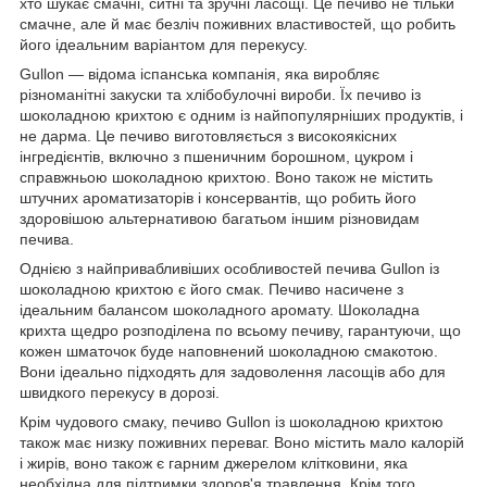
хто шукає смачні, ситні та зручні ласощі. Це печиво не тільки
смачне, але й має безліч поживних властивостей, що робить
його ідеальним варіантом для перекусу.
Gullon — відома іспанська компанія, яка виробляє
різноманітні закуски та хлібобулочні вироби. Їх печиво із
шоколадною крихтою є одним із найпопулярніших продуктів, і
не дарма. Це печиво виготовляється з високоякісних
інгредієнтів, включно з пшеничним борошном, цукром і
справжньою шоколадною крихтою. Воно також не містить
штучних ароматизаторів і консервантів, що робить його
здоровішою альтернативою багатьом іншим різновидам
печива.
Однією з найпривабливіших особливостей печива Gullon із
шоколадною крихтою є його смак. Печиво насичене з
ідеальним балансом шоколадного аромату. Шоколадна
крихта щедро розподілена по всьому печиву, гарантуючи, що
кожен шматочок буде наповнений шоколадною смакотою.
Вони ідеально підходять для задоволення ласощів або для
швидкого перекусу в дорозі.
Крім чудового смаку, печиво Gullon із шоколадною крихтою
також має низку поживних переваг. Воно містить мало калорій
і жирів, воно також є гарним джерелом клітковини, яка
необхідна для підтримки здоров'я травлення. Крім того,