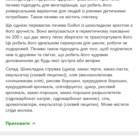
печиво підходить для вегетаріанців, що робить його
універсальним варіантом для людей із різними дієтичними
потребами. Також печиво не містить глютену.
Ще однією перевагою печива Gullon із шоколадною крихтою є
його зручність. Воно випускається в герметичному пакованні
по 200 г, що дає змогу легко зберігати та транспортувати його.
Це робить його ідеальним перекусом для школи, роботи чи
подорожей. Печиво також підходить для того, щоб поділитися
ним із друзями та сім'єю, що робить його чудовим
доповненням до будь-якої зустрічі або вечірки.
Склад: Шоколадна стружка (цукор, какао терте, какао-паста,
емульгатор (соєвий лецитин)), олія (високоолеїнова
соняшникова олія), рисове борошно, кукурудзяне борошно,
кукурудзяний крохмаль, олігофруктоз, цукор, рисовий
крохмаль, какао-порошок, какао-порошок разрыхлители.
(гідрокарбонат натрію, гідрокарбонат амонію), сіль,
ароматизатори, емульгатор (соєвий лецитин). Може містити
сліди молока.
Приховати