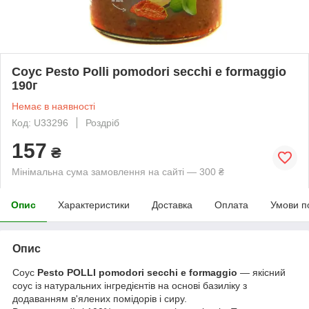
Соус Pesto Polli pomodori secchi e formaggio
190г
Немає в наявності
Код: U33296
Роздріб
157
₴
Мінімальна сума замовлення на сайті — 300 ₴
Опис
Характеристики
Доставка
Оплата
Умови п
Опис
Соус
Pesto POLLI pomodori secchi e formaggio
— якісний
соус із натуральних інгредієнтів на основі базиліку з
додаванням в'ялених помідорів і сиру.