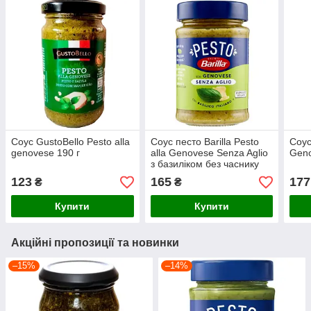
Соус GustoBello Pesto alla
Соус песто Barilla Pesto
Соус
genovese 190 г
alla Genovese Senza Aglio
Geno
з базиліком без часнику
190 г
123
165
177
₴
₴
Купити
Купити
Акційні пропозиції та новинки
–15%
–14%