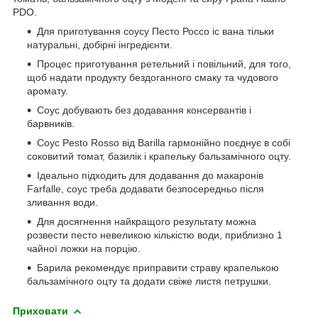
PDO.
Для приготування соусу Песто Россо іс вана тільки
натуральні, добірні інгредієнти.
Процес приготування ретельний і повільний, для того,
щоб надати продукту бездоганного смаку та чудового
аромату.
Соус добувають без додавання консервантів і
барвників.
Соус Pesto Rosso від Barilla гармонійно поєднує в собі
соковитий томат, базилік і крапельку бальзамічного оцту.
Ідеально підходить для додавання до макаронів
Farfalle, соус треба додавати безпосередньо після
зливання води.
Для досягнення найкращого результату можна
розвести песто невеликою кількістю води, приблизно 1
чайної ложки на порцію.
Барила рекомендує приправити страву крапелькою
бальзамічного оцту та додати свіже листя петрушки.
Приховати