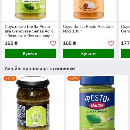
Соус песто Barilla Pesto
Соус Barilla Pesto Ricotta e
Соус
alla Genovese Senza Aglio
Noci 190 г
Geno
з базиліком без часнику
190 г
165
165
177
₴
₴
Купити
Купити
Акційні пропозиції та новинки
–15%
–14%