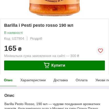
Barilla i Pesti pesto rosso 190 мл
В наявності
Код: U27904
Роздріб
165
₴
Мінімальна сума замовлення на сайті — 300 ₴
Купити
Опис
Характеристики
Доставка
Оплата
Умови п
Опис
Barilla Pesto Rosso, 190 мл — чудове поєднання ароматних
томатів, бальзамічного оцту з Модені та сиру Грана Паано