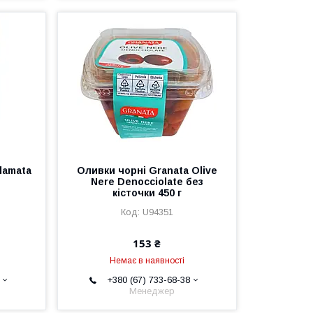
lamata
Оливки чорні Granata Olive
Nere Denocciolate без
кісточки 450 г
U94351
153 ₴
Немає в наявності
+380 (67) 733-68-38
Менеджер