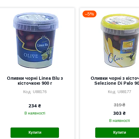
–5%
Оливки чорні Linea Blu з
Оливки чорні з кісто
кісточкою 900 г
Selezione Di Palo 90
U88176
U88177
319 ₴
234 ₴
303 ₴
В наявності
В наявності
Купити
Купити