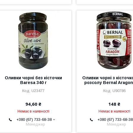
Оливки чорні без кісточки
Оливки чорні з кісточк
Baresa 340 г
розсолу Bernal Aragon
U23477
U90786
94,60 ₴
148 ₴
Немає в наявності
Немає в наявності
+380 (67) 733-68-38
+380 (67) 733-68-38
Менеджер
Менеджер