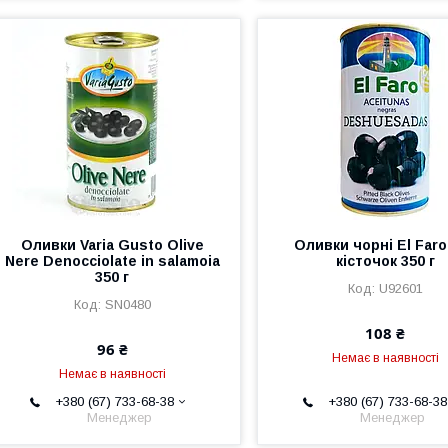
Оливки Varia Gusto Olive
Оливки чорні El Faro
Nere Denocciolate in salamoia
кісточок 350 г
350 г
U92601
SN0480
108 ₴
96 ₴
Немає в наявності
Немає в наявності
+380 (67) 733-68-38
+380 (67) 733-68-38
Менеджер
Менеджер