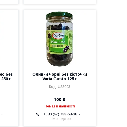
ою без
Оливки чорні без кісточки
 250 г
Varia Gusto 125 г
U22093
100 ₴
Немає в наявності
+380 (67) 733-68-38
Менеджер