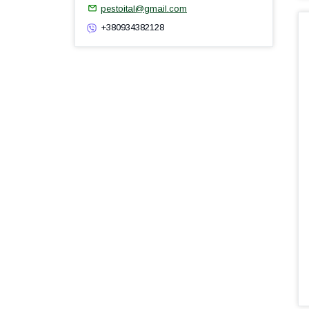
pestoital@gmail.com
+380934382128