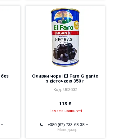
 без
Оливки чорні El Faro Gigante
з кісточкою 350 г
U92602
113 ₴
Немає в наявності
+380 (67) 733-68-38
Менеджер