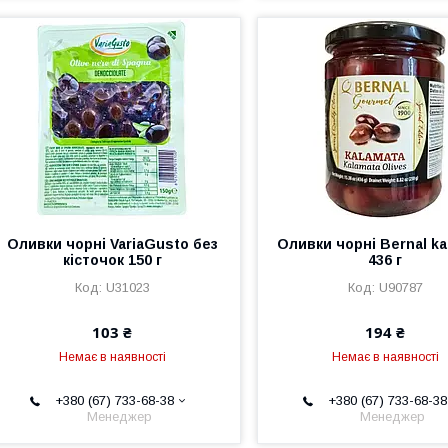
Оливки чорні VariaGusto без
Оливки чорні Bernal ka
кісточок 150 г
436 г
U31023
U90787
103 ₴
194 ₴
Немає в наявності
Немає в наявності
+380 (67) 733-68-38
+380 (67) 733-68-38
Менеджер
Менеджер