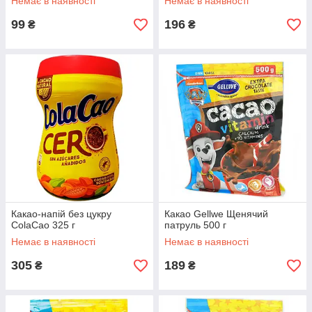
Немає в наявності
Немає в наявності
99
196
₴
₴
Какао-напій без цукру
Какао Gellwe Щенячий
ColaCao 325 г
патруль 500 г
Немає в наявності
Немає в наявності
305
189
₴
₴