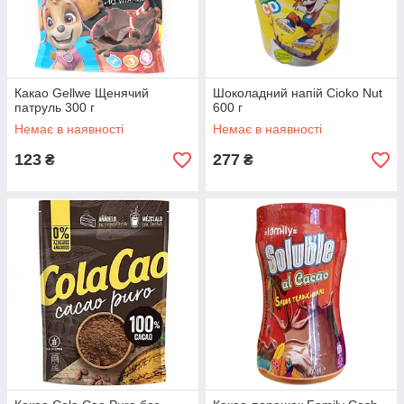
Какао Gellwe Щенячий
Шоколадний напій Cioko Nut
патруль 300 г
600 г
Немає в наявності
Немає в наявності
123
277
₴
₴