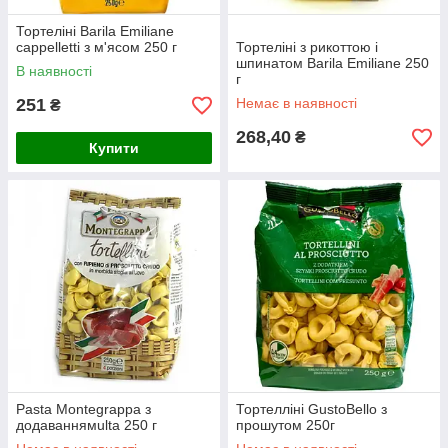
Тортеліні Barila Emiliane
cappelletti з м'ясом 250 г
Тортеліні з рикоттою і
шпинатом Barila Emiliane 250
В наявності
г
251
Немає в наявності
₴
268,40
₴
Купити
Pasta Montegrappa з
Тортелліні GustoBello з
додаваннямulta 250 г
прошутом 250г